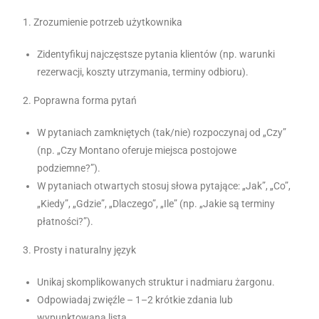
1. Zrozumienie potrzeb użytkownika
Zidentyfikuj najczęstsze pytania klientów (np. warunki
rezerwacji, koszty utrzymania, terminy odbioru).
2. Poprawna forma pytań
W pytaniach zamkniętych (tak/nie) rozpoczynaj od „Czy”
(np. „Czy Montano oferuje miejsca postojowe
podziemne?”).
W pytaniach otwartych stosuj słowa pytające: „Jak”, „Co”,
„Kiedy”, „Gdzie”, „Dlaczego”, „Ile” (np. „Jakie są terminy
płatności?”).
3. Prosty i naturalny język
Unikaj skomplikowanych struktur i nadmiaru żargonu.
Odpowiadaj zwięźle – 1–2 krótkie zdania lub
wypunktowana lista.