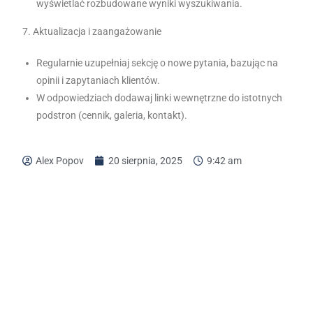
wyświetlać rozbudowane wyniki wyszukiwania.
7. Aktualizacja i zaangażowanie
Regularnie uzupełniaj sekcję o nowe pytania, bazując na
opinii i zapytaniach klientów.
W odpowiedziach dodawaj linki wewnętrzne do istotnych
podstron (cennik, galeria, kontakt).
Alex Popov
20 sierpnia, 2025
9:42 am
Zapraszamy do kontaktu: 577-334-919
e-mail: popinttech@gmail.com