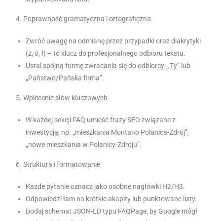
4. Poprawność gramatyczna i ortograficzna
Zwróć uwagę na odmianę przez przypadki oraz diakrytyki
(ż, ó, ł) – to klucz do profesjonalnego odbioru tekstu.
Ustal spójną formę zwracania się do odbiorcy: „Ty” lub
„Państwo/Pańska firma”.
5. Wplecenie słów kluczowych
W każdej sekcji FAQ umieść frazy SEO związane z
inwestycją, np. „mieszkania Montano Polanica-Zdrój”,
„nowe mieszkania w Polanicy-Zdroju”.
6. Struktura i formatowanie
Każde pytanie oznacz jako osobne nagłówki H2/H3.
Odpowiedzi łam na krótkie akapity lub punktowane listy.
Dodaj schemat JSON-LD typu FAQPage, by Google mógł